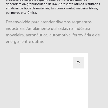
Limadoras
Linha Branca
dependem da granulosidade da lixa. Apresenta ótimos resultados
em diversos tipos de materiais, tais como: metal, madeira, fibras,
Lixadeiras
Moveleiros
Downloads
polímeros e cerâmica.
Marteletes
Recapadoras
Empresa
Desenvolvida para atender diversos segmentos
Marteletes Rebatedores
Transportes
industriais. Amplamente utilizadas na indústria
Motores
Blog
moveleira, aeronáutica, automotiva, ferroviária e de
Movimentador de Rolos
energia, entre outras.
Trabalhe Conosco
Parafusadeiras
Área do Representante/Cliente
Perfilador
Pinos e Válvulas
Politrizes
Raspadeiras
Rosqueadeiras
Serras
Socadores