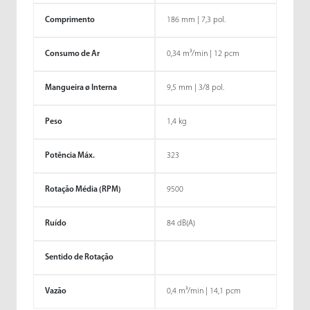
Comprimento
186 mm | 7,3 pol.
Consumo de Ar
0,34 m³/min | 12 pcm
Mangueira ø Interna
9,5 mm | 3/8 pol.
Peso
1,4 kg
Potência Máx.
323
Rotação Média (RPM)
9500
Ruído
84 dB(A)
Sentido de Rotação
Vazão
0,4 m³/min | 14,1 pcm