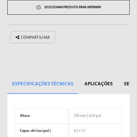
SELECIONAR PRODUTO PARA IMPRIMIR
COMPARTILHAR
ESPECIFICAÇÕES TÉCNICAS
APLICAÇÕES
SEGM
Altura
109 mm | 4,29 pol.
Capac. de Lixa (pol.)
3,5 x 7,1