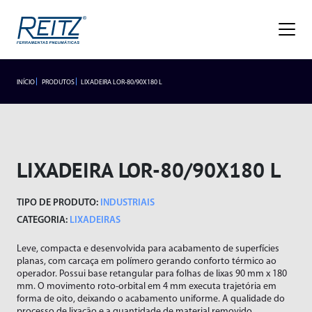
Empresa
Sobre
Missão, Visão e Valores
Nossa História
Gestão de Qualidade
Premiações
Blog
Trabalhe Conosco
INÍCIO
PRODUTOS
LIXADEIRA LOR-80/90X180 L
INDUSTRIAIS
LANÇAMENTOS
Seja um representante
Trabalhe Conosco
Área do
Produtos
Representante/Cliente
HIDROPNEUMÁTICOS
Industriais
LIXADEIRA LOR-80/90X180 L
Hidropneumáticos
Acessórios
SEGMENTOS
TIPO DE PRODUTO:
INDUSTRIAIS
Alicates
Segmentos
Rebitador de Rosca
CATEGORIA:
LIXADEIRAS
Braço Articulado
Rebitador POP
Leve, compacta e desenvolvida para acabamento de superfícies
Lançamentos
Cortadores
Agronegócio
planas, com carcaça em polímero gerando conforto térmico ao
Esmerilhadeiras
Frigoríficos
operador. Possui base retangular para folhas de lixas 90 mm x 180
Assistência Técnica
mm. O movimento roto-orbital em 4 mm executa trajetória em
Furadeiras
Fundições
forma de oito, deixando o acabamento uniforme. A qualidade do
processo de lixação e a quantidade de material removido
Atendimento