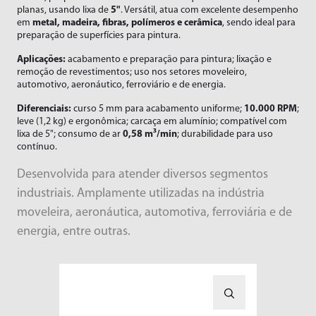
Limadoras
Linha Branca
planas, usando lixa de
5"
. Versátil, atua com excelente desempenho
em
metal, madeira, fibras, polímeros e cerâmica
, sendo ideal para
Lixadeiras
Moveleiros
Downloads
preparação de superfícies para pintura.
Marteletes
Recapadoras
Aplicações:
acabamento e preparação para pintura; lixação e
Empresa
remoção de revestimentos; uso nos setores moveleiro,
Marteletes Rebatedores
Transportes
automotivo, aeronáutico, ferroviário e de energia.
Motores
Blog
Diferenciais:
curso 5 mm para acabamento uniforme;
10.000 RPM
;
Movimentador de Rolos
leve (1,2 kg) e ergonômica; carcaça em alumínio; compatível com
Trabalhe Conosco
lixa de 5"; consumo de ar
0,58 m³/min
; durabilidade para uso
Parafusadeiras
contínuo.
Área do Representante/Cliente
Perfilador
Desenvolvida para atender diversos segmentos
Pinos e Válvulas
industriais. Amplamente utilizadas na indústria
Politrizes
moveleira, aeronáutica, automotiva, ferroviária e de
energia, entre outras.
Raspadeiras
Rosqueadeiras
Serras
Socadores