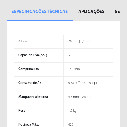
ESPECIFICAÇÕES TÉCNICAS
APLICAÇÕES
SEGM
Altura
78 mm | 3,1 pol.
Capac. de Lixa (pol.)
5
Comprimento
158 mm
Consumo de Ar
0,58 m³/min | 20,4 pcm
Mangueira ø Interna
9,5 mm | 3/8 pol.
Peso
1,2 kg
Potência Máx.
420