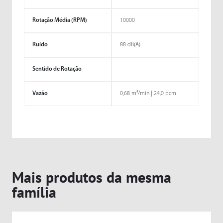
Rotação Média (RPM)
10000
Ruído
88 dB(A)
Sentido de Rotação
Vazão
0,68 m³/min | 24,0 pcm
Mais produtos da mesma
família