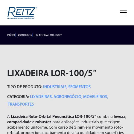
Empresa
Sobre
Missão, Visão e Valores
Nossa História
Gestão de Qualidade
Premiações
Blog
Trabalhe Conosco
INÍCIO
PRODUTOS
LIXADEIRA LOR-100/5"
INDUSTRIAIS
LANÇAMENTOS
Seja um representante
Trabalhe Conosco
Área do
Produtos
Representante/Cliente
HIDROPNEUMÁTICOS
Industriais
LIXADEIRA LOR-100/5"
Hidropneumáticos
Acessórios
SEGMENTOS
TIPO DE PRODUTO:
INDUSTRIAIS
,
SEGMENTOS
Alicates
Segmentos
Rebitador de Rosca
CATEGORIA:
LIXADEIRAS
,
AGRONEGÓCIO
,
MOVELEIROS
,
Braço Articulado
Rebitador POP
TRANSPORTES
Lançamentos
Cortadores
Agronegócio
A
Lixadeira Roto-Orbital Pneumática LOR-100/5"
Esmerilhadeiras
Frigoríficos
combina
leveza,
Assistência Técnica
compacidade e robustez
para aplicações industriais que exigem
Furadeiras
Fundições
acabamento uniforme. Com curso de
5 mm
em movimento roto-
orbital, proporciona acabamento de alta qualidade em superfícies
Atendimento