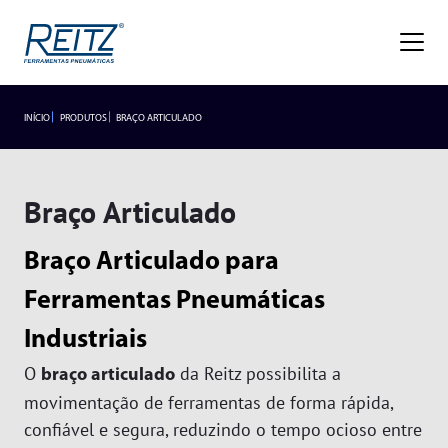
Empresa
Sobre
Missão, Visão e Valores
Nossa História
Gestão de Qualidade
Premiações
Blog
Trabalhe Conosco
INÍCIO
PRODUTOS
BRAÇO ARTICULADO
INDUSTRIAIS
LANÇAMENTOS
Seja um representante
Trabalhe Conosco
Área do
Produtos
Representante/Cliente
Braço Articulado
HIDROPNEUMÁTICOS
Industriais
Braço Articulado para
Hidropneumáticos
Acessórios
SEGMENTOS
Alicates
Ferramentas Pneumáticas
Segmentos
Rebitador de Rosca
Braço Articulado
Industriais
Rebitador POP
Lançamentos
Cortadores
Agronegócio
O
da Reitz possibilita a
braço articulado
Esmerilhadeiras
Frigoríficos
movimentação de ferramentas de forma rápida,
Assistência Técnica
Furadeiras
Fundições
confiável e segura, reduzindo o tempo ocioso entre
Atendimento