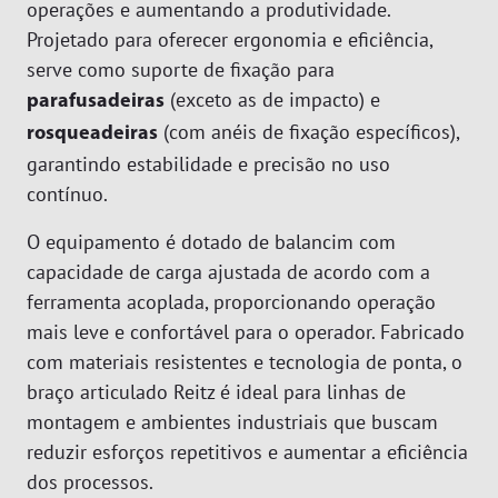
operações e aumentando a produtividade.
Limadoras
Linha Branca
Projetado para oferecer ergonomia e eficiência,
Lixadeiras
Moveleiros
Downloads
serve como suporte de fixação para
Marteletes
Recapadoras
(exceto as de impacto) e
parafusadeiras
Empresa
Marteletes Rebatedores
Transportes
(com anéis de fixação específicos),
rosqueadeiras
Motores
Blog
garantindo estabilidade e precisão no uso
Movimentador de Rolos
contínuo.
Trabalhe Conosco
Parafusadeiras
O equipamento é dotado de balancim com
Área do Representante/Cliente
Perfilador
capacidade de carga ajustada de acordo com a
Pinos e Válvulas
ferramenta acoplada, proporcionando operação
mais leve e confortável para o operador. Fabricado
Politrizes
com materiais resistentes e tecnologia de ponta, o
Raspadeiras
braço articulado Reitz é ideal para linhas de
Rosqueadeiras
montagem e ambientes industriais que buscam
Serras
reduzir esforços repetitivos e aumentar a eficiência
Socadores
dos processos.