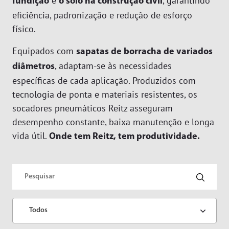
e
, garantindo
fundição
o solo na construção civil
Limadoras
Linha Branca
eficiência, padronização e redução de esforço
Lixadeiras
Moveleiros
Downloads
físico.
Marteletes
Recapadoras
Empresa
Equipados com
sapatas de borracha de variados
Marteletes Rebatedores
Transportes
, adaptam-se às necessidades
diâmetros
Motores
Blog
específicas de cada aplicação. Produzidos com
Movimentador de Rolos
tecnologia de ponta e materiais resistentes, os
Trabalhe Conosco
Parafusadeiras
socadores pneumáticos Reitz asseguram
Área do Representante/Cliente
Perfilador
desempenho constante, baixa manutenção e longa
vida útil.
Pinos e Válvulas
Onde tem Reitz, tem produtividade.
Politrizes
Raspadeiras
Rosqueadeiras
Serras
Todos
Socadores