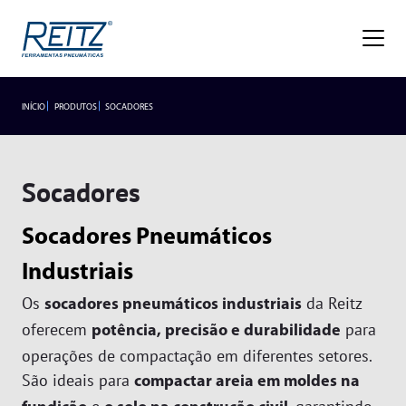
Empresa
Sobre
Missão, Visão e Valores
Nossa História
Gestão de Qualidade
Premiações
Blog
Trabalhe Conosco
INÍCIO
PRODUTOS
SOCADORES
INDUSTRIAIS
LANÇAMENTOS
Seja um representante
Trabalhe Conosco
Área do
Produtos
Representante/Cliente
Socadores
HIDROPNEUMÁTICOS
Industriais
Socadores Pneumáticos
Hidropneumáticos
Acessórios
SEGMENTOS
Alicates
Industriais
Segmentos
Rebitador de Rosca
Braço Articulado
Os
da Reitz
socadores pneumáticos industriais
Rebitador POP
Lançamentos
Cortadores
Agronegócio
oferecem
para
potência, precisão e durabilidade
operações de compactação em diferentes setores.
Esmerilhadeiras
Frigoríficos
Assistência Técnica
São ideais para
compactar areia em moldes na
Furadeiras
Fundições
Atendimento