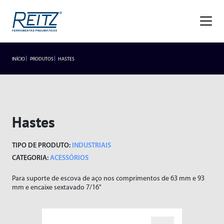
Empresa
Sobre
Missão, Visão e Valores
Nossa História
Gestão de Qualidade
Premiações
Blog
Trabalhe Conosco
INÍCIO
PRODUTOS
HASTES
INDUSTRIAIS
LANÇAMENTOS
Seja um representante
Trabalhe Conosco
Área do
Produtos
Representante/Cliente
HIDROPNEUMÁTICOS
Industriais
Hastes
Hidropneumáticos
Acessórios
SEGMENTOS
TIPO DE PRODUTO:
INDUSTRIAIS
Alicates
Segmentos
Rebitador de Rosca
CATEGORIA:
ACESSÓRIOS
Braço Articulado
Rebitador POP
Para suporte de escova de aço nos comprimentos de 63 mm e 93
Lançamentos
Cortadores
Agronegócio
mm e encaixe sextavado 7/16"
Esmerilhadeiras
Frigoríficos
Assistência Técnica
Furadeiras
Fundições
Atendimento