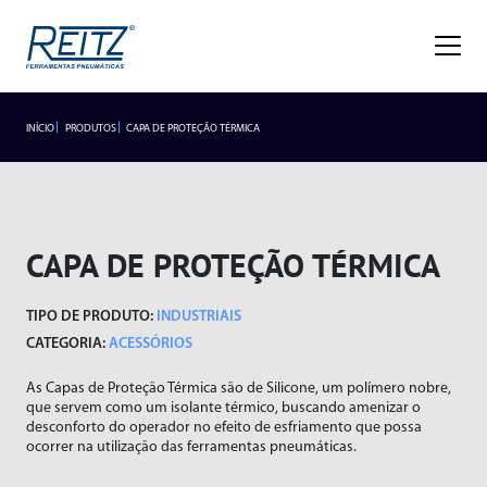
Empresa
Sobre
Missão, Visão e Valores
Nossa História
Gestão de Qualidade
Premiações
Blog
Trabalhe Conosco
INÍCIO
PRODUTOS
CAPA DE PROTEÇÃO TÉRMICA
INDUSTRIAIS
LANÇAMENTOS
Seja um representante
Trabalhe Conosco
Área do
Produtos
Representante/Cliente
HIDROPNEUMÁTICOS
Industriais
CAPA DE PROTEÇÃO TÉRMICA
Hidropneumáticos
Acessórios
SEGMENTOS
TIPO DE PRODUTO:
INDUSTRIAIS
Alicates
Segmentos
Rebitador de Rosca
CATEGORIA:
ACESSÓRIOS
Braço Articulado
Rebitador POP
As Capas de Proteção Térmica são de Silicone, um polímero nobre,
Lançamentos
Cortadores
Agronegócio
que servem como um isolante térmico, buscando amenizar o
Esmerilhadeiras
Frigoríficos
desconforto do operador no efeito de esfriamento que possa
Assistência Técnica
ocorrer na utilização das ferramentas pneumáticas.
Furadeiras
Fundições
Atendimento