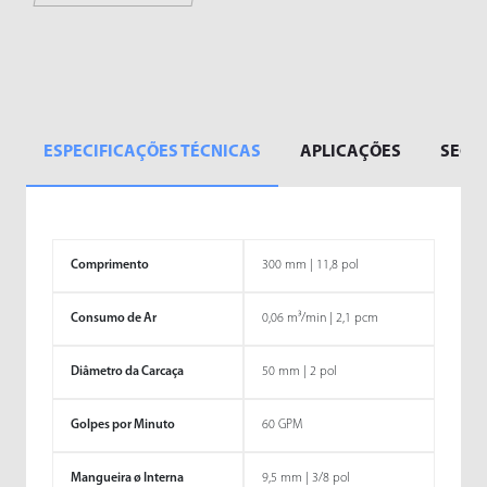
ESPECIFICAÇÕES TÉCNICAS
APLICAÇÕES
SEGM
Comprimento
300 mm | 11,8 pol
Consumo de Ar
0,06 m³/min | 2,1 pcm
Diâmetro da Carcaça
50 mm | 2 pol
Golpes por Minuto
60 GPM
Mangueira ø Interna
9,5 mm | 3/8 pol