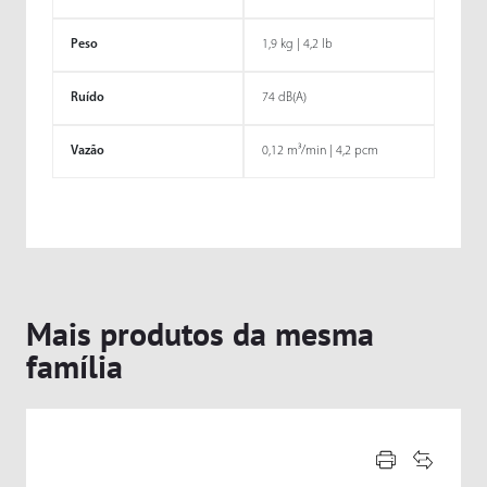
Peso
1,9 kg | 4,2 lb
Ruído
74 dB(A)
Vazão
0,12 m³/min | 4,2 pcm
Mais produtos da mesma
família