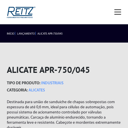
Empresa
Sobre
Missão, Visão e Valores
Nossa História
Gestão de Qualidade
Premiações
Blog
Trabalhe Conosco
INÍCIO
LANÇAMENTO
ALICATE APR-750/045
INDUSTRIAIS
LANÇAMENTOS
Seja um representante
Trabalhe Conosco
Área do
Produtos
Representante/Cliente
HIDROPNEUMÁTICOS
Industriais
ALICATE APR-750/045
Hidropneumáticos
Acessórios
SEGMENTOS
TIPO DE PRODUTO:
INDUSTRIAIS
Alicates
Segmentos
Rebitador de Rosca
CATEGORIA:
ALICATES
Braço Articulado
Rebitador POP
Destinada para união de sanduiche de chapas sobrepostas com
Lançamentos
Cortadores
Agronegócio
espessura de até 0,6 mm, ideal para células de automação, pois
Esmerilhadeiras
Frigoríficos
possui sistema de acionamento controlado por válvulas
Assistência Técnica
pneumáticas. Carcaça de alumínio endurecido, tornando a
Furadeiras
Fundições
ferramenta leve e resistente. Cabeçote e mordentes extremamente
duráveis.
Atendimento