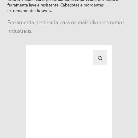
Limadoras
Linha Branca
ferramenta leve e resistente. Cabeçotes e mordentes
extremamente duráveis.
Lixadeiras
Moveleiros
Downloads
Marteletes
Recapadoras
Ferramenta destinada para os mais diversos ramos
Empresa
industriais.
Marteletes Rebatedores
Transportes
Motores
Blog
Movimentador de Rolos
Trabalhe Conosco
Parafusadeiras
Área do Representante/Cliente
Perfilador
Pinos e Válvulas
Politrizes
Raspadeiras
Rosqueadeiras
Serras
Socadores