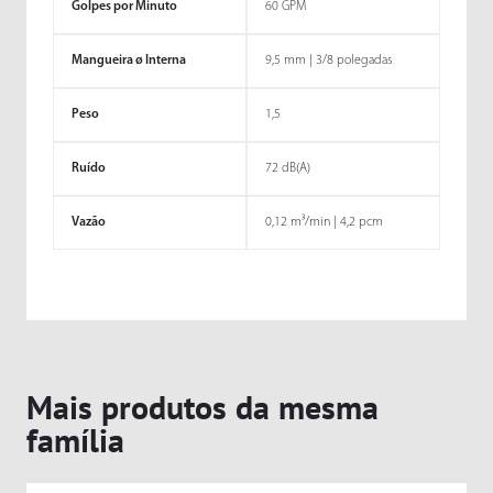
Golpes por Minuto
60 GPM
Mangueira ø Interna
9,5 mm | 3/8 polegadas
Peso
1,5
Ruído
72 dB(A)
Vazão
0,12 m³/min | 4,2 pcm
Mais produtos da mesma
família