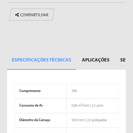
COMPARTILHAR
ESPECIFICAÇÕES TÉCNICAS
APLICAÇÕES
SEGM
Comprimento
290
Consumo de Ar
0,06 m³/min | 2,1 pcm
Diâmetro da Carcaça
50,0 mm | 2,0 polegadas