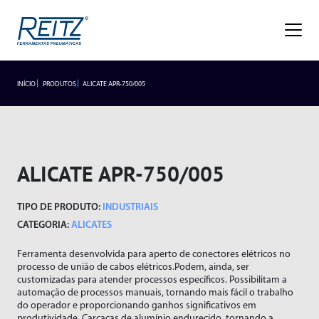
Empresa
Sobre
Missão, Visão e Valores
Nossa História
Gestão de Qualidade
Premiações
Blog
Trabalhe Conosco
INÍCIO
PRODUTOS
ALICATE APR-750/005
INDUSTRIAIS
LANÇAMENTOS
Seja um representante
Trabalhe Conosco
Área do
Produtos
Representante/Cliente
HIDROPNEUMÁTICOS
Industriais
ALICATE APR-750/005
Hidropneumáticos
Acessórios
SEGMENTOS
TIPO DE PRODUTO:
INDUSTRIAIS
Alicates
Segmentos
Rebitador de Rosca
CATEGORIA:
ALICATES
Braço Articulado
Rebitador POP
Ferramenta desenvolvida para aperto de conectores elétricos no
Lançamentos
Cortadores
Agronegócio
processo de união de cabos elétricos.Podem, ainda, ser
Esmerilhadeiras
Frigoríficos
customizadas para atender processos específicos. Possibilitam a
Assistência Técnica
automação de processos manuais, tornando mais fácil o trabalho
Furadeiras
Fundições
do operador e proporcionando ganhos significativos em
produtividade. Carcaças de alumínio endurecido, tornando a
Atendimento