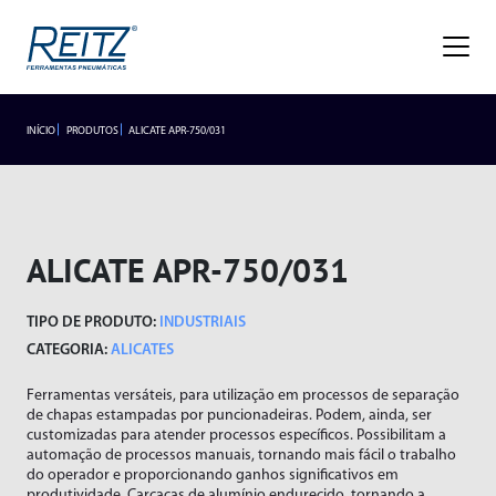
Empresa
Sobre
Missão, Visão e Valores
Nossa História
Gestão de Qualidade
Premiações
Blog
Trabalhe Conosco
INÍCIO
PRODUTOS
ALICATE APR-750/031
INDUSTRIAIS
LANÇAMENTOS
Seja um representante
Trabalhe Conosco
Área do
Produtos
Representante/Cliente
HIDROPNEUMÁTICOS
Industriais
ALICATE APR-750/031
Hidropneumáticos
Acessórios
SEGMENTOS
TIPO DE PRODUTO:
INDUSTRIAIS
Alicates
Segmentos
Rebitador de Rosca
CATEGORIA:
ALICATES
Braço Articulado
Rebitador POP
Ferramentas versáteis, para utilização em processos de separação
Lançamentos
Cortadores
Agronegócio
de chapas estampadas por puncionadeiras. Podem, ainda, ser
Esmerilhadeiras
Frigoríficos
customizadas para atender processos específicos. Possibilitam a
Assistência Técnica
automação de processos manuais, tornando mais fácil o trabalho
Furadeiras
Fundições
do operador e proporcionando ganhos significativos em
produtividade. Carcaças de alumínio endurecido, tornando a
Atendimento