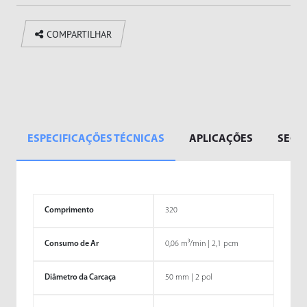
COMPARTILHAR
ESPECIFICAÇÕES TÉCNICAS
APLICAÇÕES
SEGM
Comprimento
320
Consumo de Ar
0,06 m³/min | 2,1 pcm
Diâmetro da Carcaça
50 mm | 2 pol