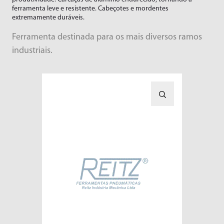
Limadoras
Linha Branca
ferramenta leve e resistente. Cabeçotes e mordentes
extremamente duráveis.
Lixadeiras
Moveleiros
Downloads
Marteletes
Recapadoras
Ferramenta destinada para os mais diversos ramos
Empresa
industriais.
Marteletes Rebatedores
Transportes
Motores
Blog
Movimentador de Rolos
Trabalhe Conosco
Parafusadeiras
Área do Representante/Cliente
Perfilador
Pinos e Válvulas
Politrizes
Raspadeiras
Rosqueadeiras
Serras
Socadores