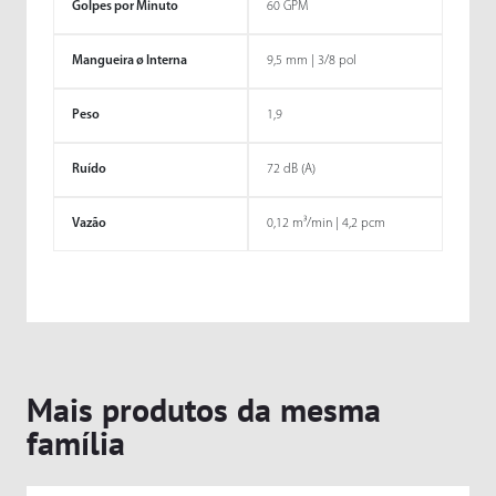
Golpes por Minuto
60 GPM
Mangueira ø Interna
9,5 mm | 3/8 pol
Peso
1,9
Ruído
72 dB (A)
Vazão
0,12 m³/min | 4,2 pcm
Mais produtos da mesma
família