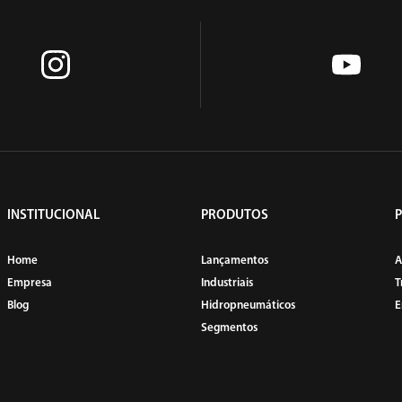
POLITRIZES
RASPADEIRAS
INSTITUCIONAL
PRODUTOS
Home
Lançamentos
A
Empresa
Industriais
T
Blog
Hidropneumáticos
E
Segmentos
SERRAS
SOCADORES