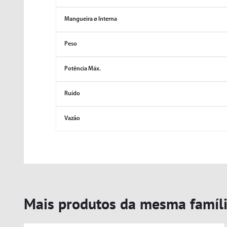
Mangueira ø Interna
Peso
Potência Máx.
Ruído
Vazão
Mais produtos da mesma famíl