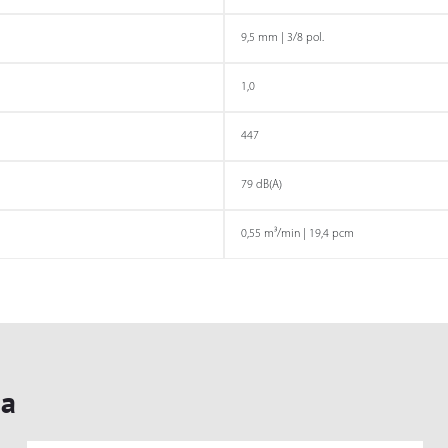
9,5 mm | 3/8 pol.
1,0
447
79 dB(A)
0,55 m³/min | 19,4 pcm
PARAFUSADEIRAS
PERFILADOR
ia