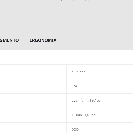
LIMADORAS
LIXADEIRAS
EGMENTO
ERGONOMIA
Alumínio
270
0,28 m³/min | 9,7 pcm
MARTELETES
MOTORES
42 mm | 1,65 pol.
REBATEDORES
6000