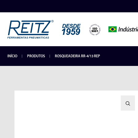
INÍCIO
PRODUTOS
ROSQUEADEIRA RR-4/13 REP
INDUSTRIAIS
LANÇAMENTOS
HIDROPNEUMÁTICOS
SEGMENTOS