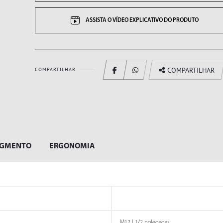
ASSISTA O VÍDEO EXPLICATIVO DO PRODUTO
LIMADORAS
LIXADEIRAS
COMPARTILHAR
COMPARTILHAR
EGMENTO
ERGONOMIA
MARTELETES
MOTORES
REBATEDORES
M12 | 1/2 polegadas