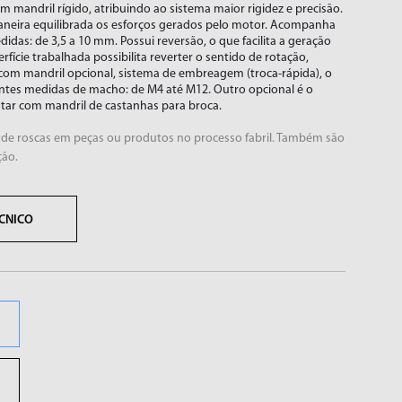
m mandril rígido, atribuindo ao sistema maior rigidez e precisão.
aneira equilibrada os esforços gerados pelo motor. Acompanha
das: de 3,5 a 10 mm. Possui reversão, o que facilita a geração
fície trabalhada possibilita reverter o sentido de rotação,
 com mandril opcional, sistema de embreagem (troca-rápida), o
intes medidas de macho: de M4 até M12. Outro opcional é o
tar com mandril de castanhas para broca.
o de roscas em peças ou produtos no processo fabril. Também são
ção.
CNICO
FURADEIRAS