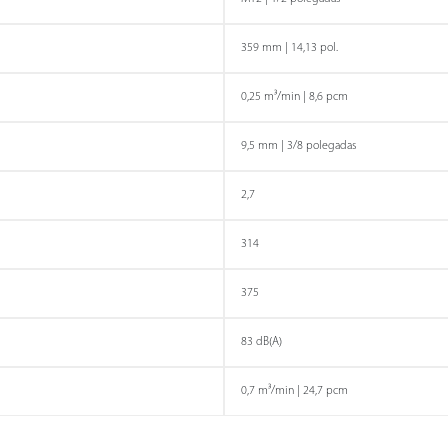
359 mm | 14,13 pol.
0,25 m³/min | 8,6 pcm
9,5 mm | 3/8 polegadas
2,7
PARAFUSADEIRAS
PERFILADOR
314
375
83 dB(A)
0,7 m³/min | 24,7 pcm