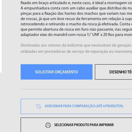
fixado em braço articulado e, neste caso, é ideal a montagem co
A empunhadura conta com um cabo auxiliar que distribui de m
pinças para a fixação das hastes dos machos que variam nas medi
de roscas, já que um leve recuo da ferramenta em relação à super
retrocedendo e retirando o macho da rosca já efetivada. Conta
que permite abertura de rosca em furo não passante, nas segu
adaptador eixo do mandril com rosca ½” UNF x 20 fios para mon
Destinadas aos setores da indústria que necessitam de geraçã
utilizadas em prestadoras de serviço de reparação ou manuten
SOLICITAR ORÇAMENTO
DESENHO TÉ
CORTADORES
ESMERILHADEIRAS
ADICIONAR PARA COMPARAÇÃO (ATÉ 4 PRODUTOS)
SELECIONAR PRODUTO PARA IMPRIMIR