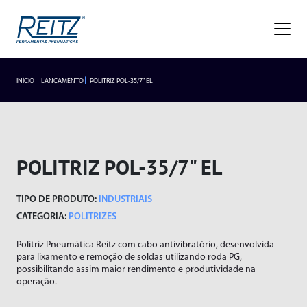
Empresa
Sobre
Missão, Visão e Valores
Nossa História
Gestão de Qualidade
Premiações
Blog
Trabalhe Conosco
INÍCIO
LANÇAMENTO
POLITRIZ POL-35/7" EL
INDUSTRIAIS
LANÇAMENTOS
Seja um representante
Trabalhe Conosco
Área do
Produtos
Representante/Cliente
HIDROPNEUMÁTICOS
Industriais
POLITRIZ POL-35/7" EL
Hidropneumáticos
Acessórios
SEGMENTOS
TIPO DE PRODUTO:
INDUSTRIAIS
Alicates
Segmentos
Rebitador de Rosca
CATEGORIA:
POLITRIZES
Braço Articulado
Rebitador POP
Politriz Pneumática Reitz com cabo antivibratório, desenvolvida
Lançamentos
Cortadores
Agronegócio
para lixamento e remoção de soldas utilizando roda PG,
Esmerilhadeiras
Frigoríficos
possibilitando assim maior rendimento e produtividade na
Assistência Técnica
operação.
Furadeiras
Fundições
Atendimento