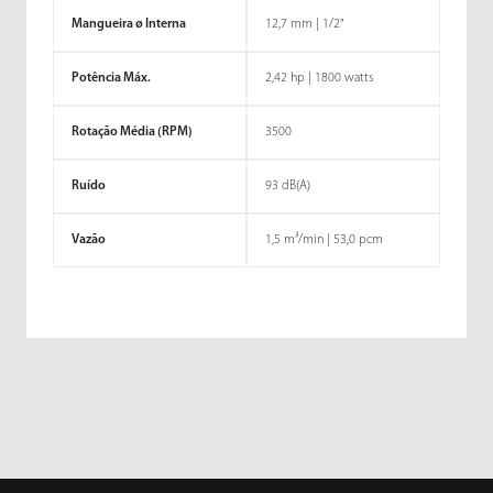
Mangueira ø Interna
12,7 mm | 1/2"
Potência Máx.
2,42 hp | 1800 watts
Rotação Média (RPM)
3500
Ruído
93 dB(A)
Vazão
1,5 m³/min | 53,0 pcm