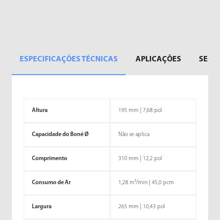
ESPECIFICAÇÕES TÉCNICAS
APLICAÇÕES
SEGM
Altura
195 mm | 7,68 pol
Capacidade do Boné Ø
Não se aplica
Comprimento
310 mm | 12,2 pol
Consumo de Ar
1,28 m³/min | 45,0 pcm
Largura
265 mm | 10,43 pol