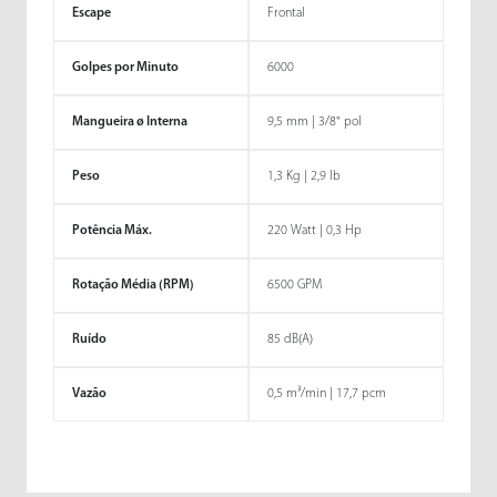
Escape
Frontal
Golpes por Minuto
6000
Mangueira ø Interna
9,5 mm | 3/8" pol
Peso
1,3 Kg | 2,9 lb
Potência Máx.
220 Watt | 0,3 Hp
Rotação Média (RPM)
6500 GPM
Ruído
85 dB(A)
Vazão
0,5 m³/min | 17,7 pcm