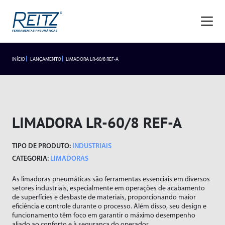
Empresa
Sobre
Missão, Visão e Valores
Nossa História
Gestão de Qualidade
Premiações
Blog
Trabalhe Conosco
INÍCIO
LANÇAMENTO
LIMADORA LR-60/8 REF-A
INDUSTRIAIS
LANÇAMENTOS
Seja um representante
Trabalhe Conosco
Área do
Produtos
Representante/Cliente
HIDROPNEUMÁTICOS
Industriais
LIMADORA LR-60/8 REF-A
Hidropneumáticos
Acessórios
SEGMENTOS
TIPO DE PRODUTO:
INDUSTRIAIS
Alicates
Segmentos
Rebitador de Rosca
CATEGORIA:
LIMADORAS
Braço Articulado
Rebitador POP
As limadoras pneumáticas são ferramentas essenciais em diversos
Lançamentos
Cortadores
Agronegócio
setores industriais, especialmente em operações de acabamento
Esmerilhadeiras
Frigoríficos
de superfícies e desbaste de materiais, proporcionando maior
Assistência Técnica
eficiência e controle durante o processo. Além disso, seu design e
Furadeiras
Fundições
funcionamento têm foco em garantir o máximo desempenho
aliado ao conforto e à segurança do operador.
Atendimento