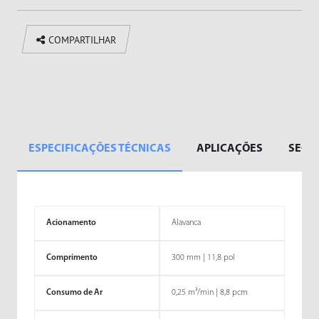
COMPARTILHAR
ESPECIFICAÇÕES TÉCNICAS
APLICAÇÕES
SEGM
Acionamento
Alavanca
Comprimento
300 mm | 11,8 pol
Consumo de Ar
0,25 m³/min | 8,8 pcm