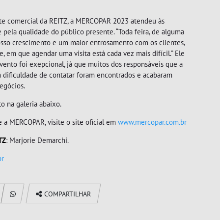
nte comercial da REITZ, a MERCOPAR 2023 atendeu às
 pela qualidade do público presente. “Toda feira, de alguma
nosso crescimento e um maior entrosamento com os clientes,
, em que agendar uma visita está cada vez mais difícil.” Ele
vento foi exepcional, já que muitos dos responsáveis que a
 dificuldade de contatar foram encontrados e acabaram
egócios.
o na galeria abaixo.
PINOS E VÁLVULAS
 a MERCOPAR, visite o site oficial em
www.mercopar.com.br
TZ
: Marjorie Demarchi.
br
COMPARTILHAR