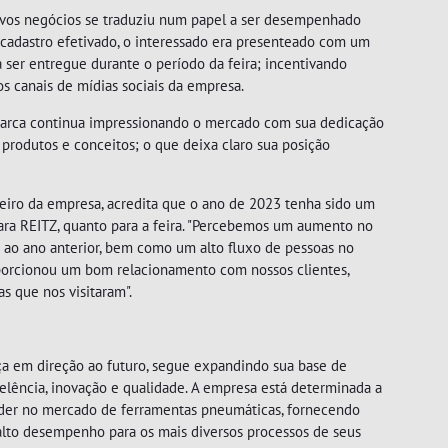
ovos negócios se traduziu num papel a ser desempenhado
 cadastro efetivado, o interessado era presenteado com um
a ser entregue durante o período da feira; incentivando
s canais de mídias sociais da empresa.
MARTELETES
 marca continua impressionando o mercado com sua dedicação
 produtos e conceitos; o que deixa claro sua posição
ceiro da empresa, acredita que o ano de 2023 tenha sido um
ara REITZ, quanto para a feira. "Percebemos um aumento no
o ano anterior, bem como um alto fluxo de pessoas no
porcionou um bom relacionamento com nossos clientes,
s que nos visitaram".
a em direção ao futuro, segue expandindo sua base de
MOVIMENTADOR DE
elência, inovação e qualidade. A empresa está determinada a
ROLOS
íder no mercado de ferramentas pneumáticas, fornecendo
 alto desempenho para os mais diversos processos de seus