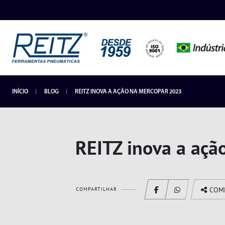
INÍCIO
BLOG
REITZ INOVA A AÇÃO NA MERCOPAR 2023
INDUSTRIAIS
LANÇAMENTOS
HIDROPNEUMÁTICOS
REITZ inova a aç
SEGMENTOS
COM
COMPARTILHAR