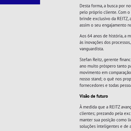
Desta forma, a busca por n
pelo próprio cliente. Com o
brinde exclusivo da REITZ, 
assim o seu engajamento no
LIMADORAS
LIXADEIRAS
Aos 64 anos de história, a
às inovações dos processos,
vanguardista.
Stefan Reitz, gerente finan
ano muito próspero tanto p
movimento em comparação a
nosso stand; o quê nos pro
fornecedores e todas pessoa
Visão de futuro
À medida que a REITZ avanç
MARTELETES
MOTORES
clientes; prezando pela exc
REBATEDORES
manter sua posição como l
soluções inteligentes e de