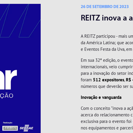
26 DE SETEMBRO DE 2023
REITZ inova a
A REITZ participou - mais u
da América Latina; que acon
e Eventos Festa da Uva, em
Em sua 32ª edição, o event
internacionais, veio cumpri
para a inovação do setor ind
CORTADORES
ESMERILHADEIRAS
foram
512 expositores
,
R$ 
números que deverão ser s
Inovação e vanguarda
Com o conceito "inova a aç
acerca do relacionamento c
exclusiva para o evento foi 
nos equipamentos e parceri