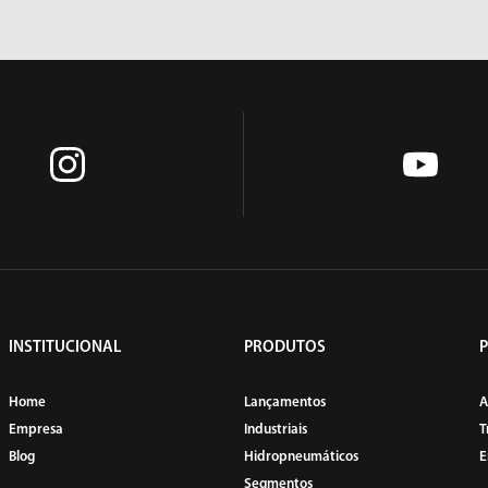
POLITRIZES
RASPADEIRAS
INSTITUCIONAL
PRODUTOS
SERRAS
SOCADORES
Home
Lançamentos
A
Empresa
Industriais
T
Blog
Hidropneumáticos
E
Segmentos