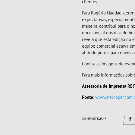
clientes.
Para Rogério Haddad, gere
expectativas, especialmente
maneira, contribui para o 
em especial nos dias de hoje
revela que esta edição do e
equipe comercial estava em
abrindo portas para novos n
Confira as imagens do event
PARAFUSADEIRAS
PERFILADOR
Para mais informações sobre
Assessoria de Imprensa REI
Fonte
:
www.mercopar.com.
COMPARTILHAR