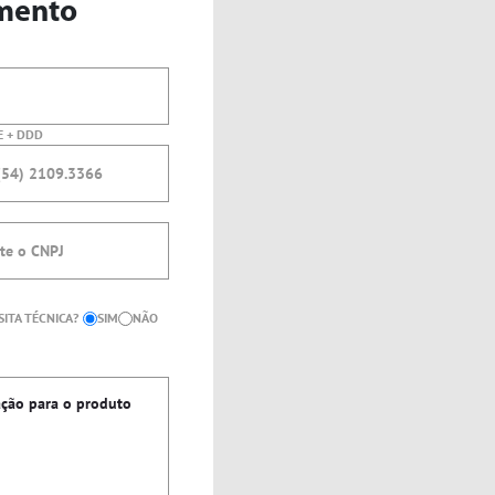
mento
E + DDD
FURADEIRAS
SITA TÉCNICA?
SIM
NÃO